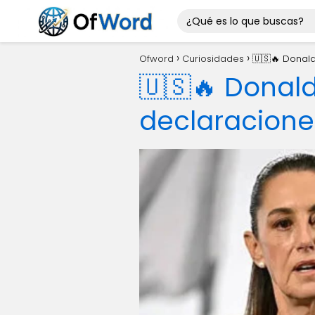
Ofword
Curiosidades
🇺🇸🔥 Donald
🇺🇸🔥 Donald
declaraciones