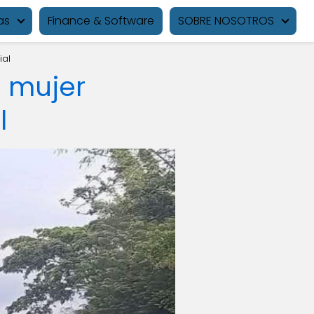
as
Finance & Software
SOBRE NOSOTROS
ial
: mujer
l