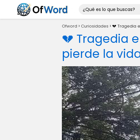
Ofword
Curiosidades
💔 Tragedia e
💔 Tragedia e
pierde la vid