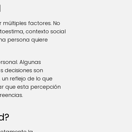
l
 múltiples factores. No
oestima, contexto social
una persona quiere
rsonal. Algunas
s decisiones son
un reflejo de lo que
dar que esta percepción
reencias.
d?
letamente la