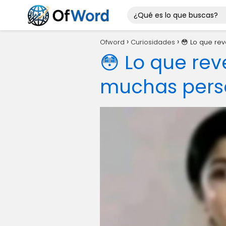
Ofword
Curiosidades
😳 Lo que re
😳 Lo que rev
muchas pers