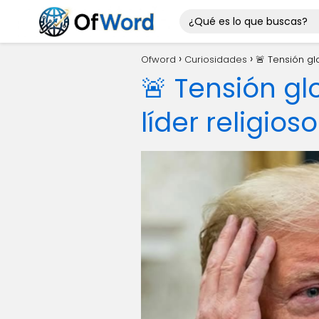
Ofword
Curiosidades
🚨 Tensión gl
🚨 Tensión glo
líder religio