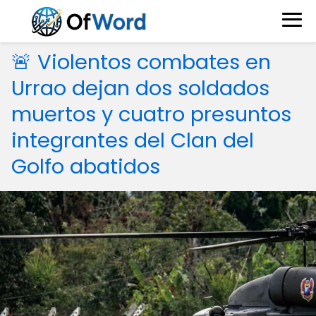
🚨 Violentos combates en
Urrao dejan dos soldados
muertos y cuatro presuntos
integrantes del Clan del
Golfo abatidos