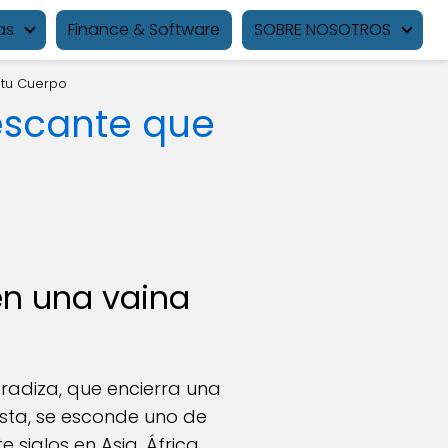
as
Finance & Software
SOBRE NOSOTROS
 tu Cuerpo
escante que
en una vaina
radiza, que encierra una
sta, se esconde uno de
siglos en Asia, África,