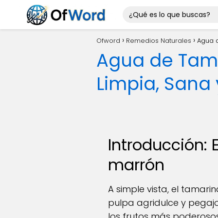
Ofword
Remedios Naturales
Agua d
Agua de Tama
Limpia, Sana 
Introducción: 
marrón
A simple vista, el tamar
pulpa agridulce y pegaj
los frutos más poderosos 