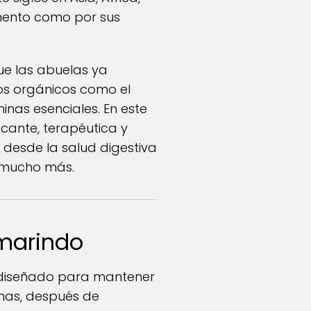
imento como por sus
ue las abuelas ya
os orgánicos como el
minas esenciales. En este
cante, terapéutica y
, desde la salud digestiva
y mucho más.
amarindo
á diseñado para mantener
unas, después de