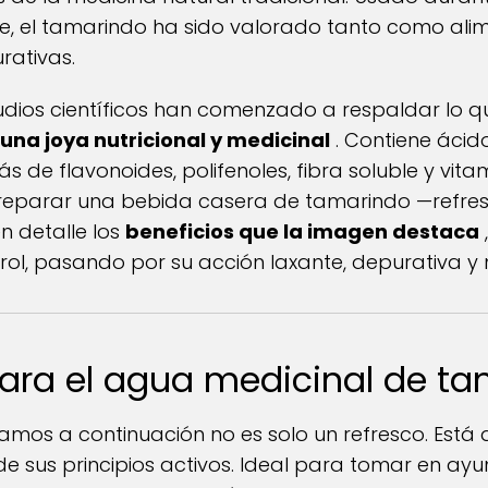
be, el tamarindo ha sido valorado tanto como al
rativas.
tudios científicos han comenzado a respaldar lo q
una joya nutricional y medicinal
. Contiene ácid
s de flavonoides, polifenoles, fibra soluble y vita
 preparar una bebida casera de tamarindo —refres
n detalle los
beneficios que la imagen destaca
sterol, pasando por su acción laxante, depurativa 
para el agua medicinal de t
tamos a continuación no es solo un refresco. Est
de sus principios activos. Ideal para tomar en ay