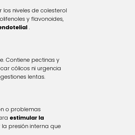
os niveles de colesterol
lifenoles y flavonoides,
endotelial
.
. Contiene pectinas y
ocar cólicos ni urgencia
gestiones lentas.
ión o problemas
para
estimular la
la presión interna que