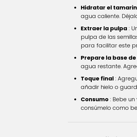
Hidratar el tamari
agua caliente. Déjal
Extraer la pulpa
: U
pulpa de las semill
para facilitar este p
Prepare la base de
agua restante. Agreg
Toque final
: Agregu
añadir hielo o guard
Consumo
: Bebe un
consúmelo como beb