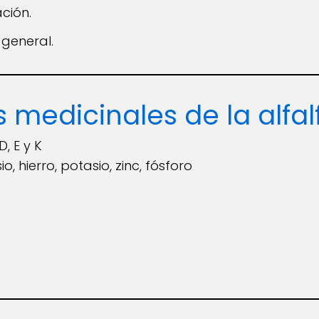
ación.
general.
 medicinales de la alfal
D, E y K
o, hierro, potasio, zinc, fósforo