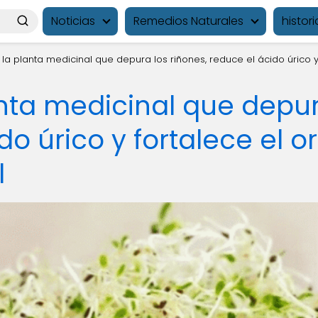
Noticias
Remedios Naturales
histori
a: la planta medicinal que depura los riñones, reduce el ácido úrico
lanta medicinal que depur
do úrico y fortalece el 
l