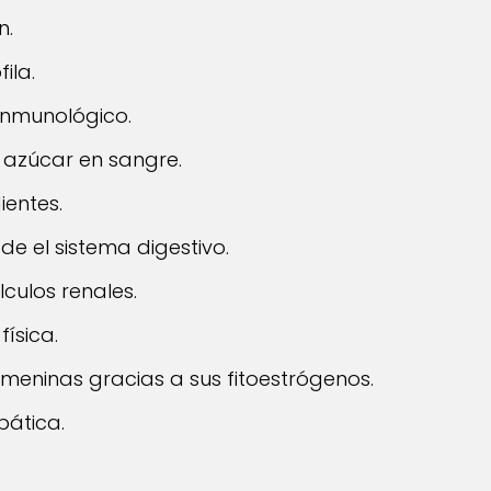
n.
ila.
 inmunológico.
l azúcar en sangre.
ientes.
de el sistema digestivo.
culos renales.
ísica.
eninas gracias a sus fitoestrógenos.
pática.