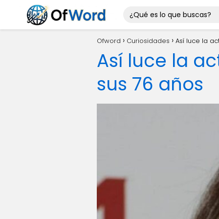
Ofword
Curiosidades
Así luce la a
Así luce la a
sus 76 años