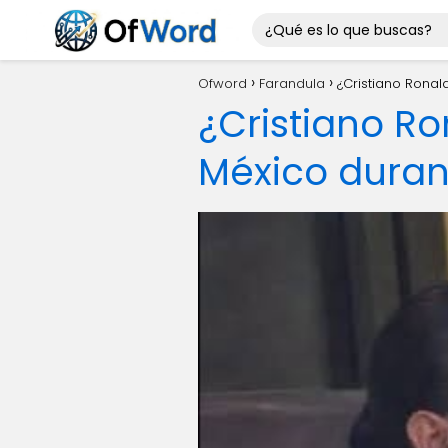
Ofword
Farandula
¿Cristiano Ronal
¿Cristiano R
México durant