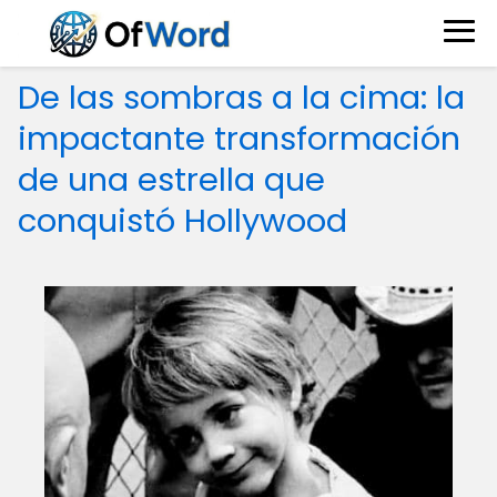
De las sombras a la cima: la
impactante transformación
de una estrella que
conquistó Hollywood