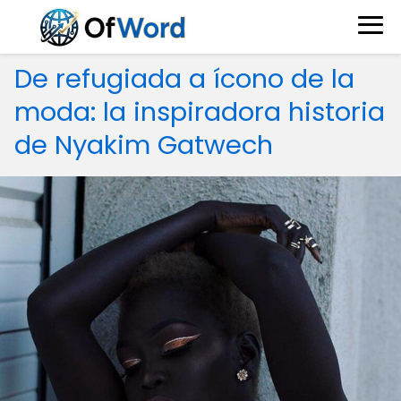
De refugiada a ícono de la
moda: la inspiradora historia
de Nyakim Gatwech