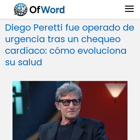
Diego Peretti fue operado de
urgencia tras un chequeo
cardíaco: cómo evoluciona
su salud