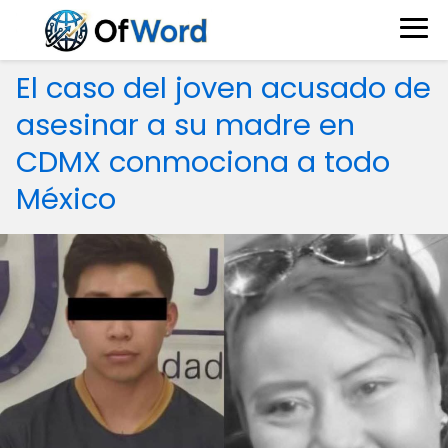
El caso del joven acusado de
asesinar a su madre en
CDMX conmociona a todo
México