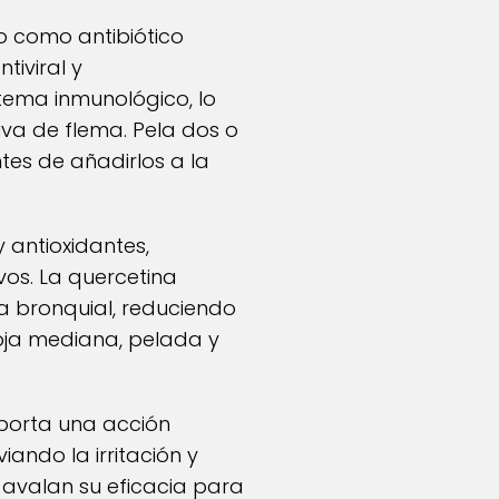
o como antibiótico
tiviral y
stema inmunológico, lo
iva de flema. Pela dos o
tes de añadirlos a la
 antioxidantes,
vos. La quercetina
a bronquial, reduciendo
roja mediana, pelada y
 aporta una acción
iando la irritación y
s avalan su eficacia para