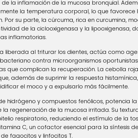
 de la inflamación de la mucosa bronquial. Adem
mente la temperatura corporal, lo que favorece l
n. Por su parte, la cúrcuma, rica en curcumina, mo
 actividad de la ciclooxigenasa y la lipooxigenasa, 
as inflamatorias.
ina liberada al triturar los dientes, actúa como agen
ibacteriano contra microorganismos oportunistas. 
as que complican la recuperación. La cebolla roj
e, además de suprimir la respuesta histamínica,
idificar el moco y a expulsarlo más fácilmente.
o de hidrógeno y compuestos fenólicos, potencia l
e la regeneración de la mucosa irritada. Su text
itelio respiratorio, reduciendo el estímulo de la tos.
tamina C, un cofactor esencial para la síntesis d
e fagocitos y linfocitos T.