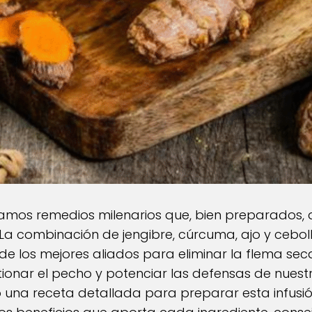
ramos remedios milenarios que, bien preparados,
a combinación de jengibre, cúrcuma, ajo y cebol
de los mejores aliados para eliminar la flema se
tionar el pecho y potenciar las defensas de nuest
o una receta detallada para preparar esta infus