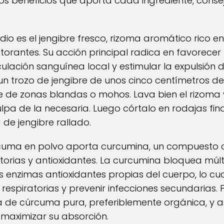
los beneficios que aporta cada ingrediente, conse
io es el jengibre fresco, rizoma aromático rico 
torantes. Su acción principal radica en favorecer 
rculación sanguínea local y estimular la expulsió
 un trozo de jengibre de unos cinco centímetros de
libre de zonas blandas o mohos. Lava bien el rizoma
pa de la necesaria. Luego córtalo en rodajas finas 
de jengibre rallado.
rcuma en polvo aporta curcumina, un compuesto 
orias y antioxidantes. La curcumina bloquea múlti
s enzimas antioxidantes propias del cuerpo, lo cual
 respiratorias y prevenir infecciones secundarias.
ta de cúrcuma pura, preferiblemente orgánica, y 
a maximizar su absorción.