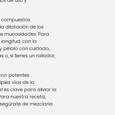
jos de uso y
en compuestos
la dilatación de los
n de mucosidades. Para
 longitud, con la
 y pélalo con cuidado,
o, si tienes un rallador,
con potentes
ples vías de la
 es clave para aliviar la
 Para nuestra receta,
asegúrate de mezclarla