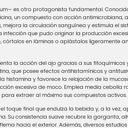
tivum— es otro protagonista fundamental. Conocid
alicina, un compuesto con acción antimicrobiana, an
, mejora la circulación sanguínea y estimula el si
 infección que pudo originar la producción exces
o, córtalos en láminas o aplástalos ligeramente an
nta la acción del ajo gracias a sus fitoquímicos y
ina, que posee efectos antihistamínicos y antitusi
a histamina y favorece la relajación de la mucos
roducción excesiva de moco. Emplea media cebolla 
s para extraer al máximo sus compuestos activos.
el toque final que endulza la bebida y, a la vez,
a. Su consistencia suave recubre la garganta, aliv
 flema hacia el exterior. Además, diversos estudio