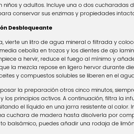
n niños y adultos. Incluye una o dos cucharadas de
 para conservar sus enzimas y propiedades intact
sión Desbloqueante
vierte un litro de agua mineral o filtrada y coloc
 media cebolla en trozos y los dientes de ajo lami
empiece a hervir, reduce el fuego al mínimo y añad
que la mezcla repose en ligero hervor durante di
ceites y compuestos solubles se liberen en el agua
posar la preparación otros cinco minutos, siempr
los principios activos. A continuación, filtra la in
tando el líquido en una jarra resistente al calor.
a cuchara de madera hasta disolverla por comple
cto balsámico, puedes añadir una rodaja de limón 