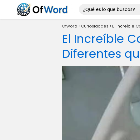
Ofword
Curiosidades
El Increíble
El Increíble 
Diferentes q