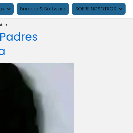
as
Finance & Software
SOBRE NOSOTROS
mbia
 Padres
a