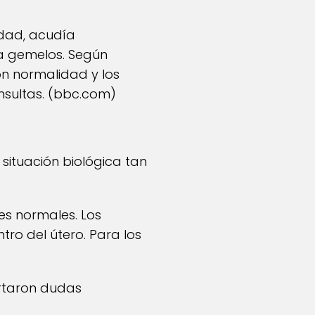
idad, acudía
a gemelos. Según
on normalidad y los
ultas. (
bbc.com
)
situación biológica tan
es normales. Los
o del útero. Para los
rtaron dudas