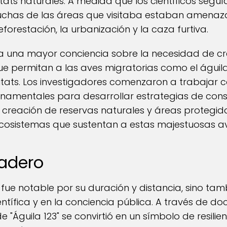
ats naturales. A medida que los científicos seguía
chas de las áreas que visitaba estaban amenaza
orestación, la urbanización y la caza furtiva.
ó a una mayor conciencia sobre la necesidad de c
ue permitan a las aves migratorias como el águil
itats. Los investigadores comenzaron a trabajar 
namentales para desarrollar estrategias de cons
a creación de reservas naturales y áreas protegid
cosistemas que sustentan a estas majestuosas av
adero
lo fue notable por su duración y distancia, sino t
tífica y en la conciencia pública. A través de do
de "Águila 123" se convirtió en un símbolo de resili