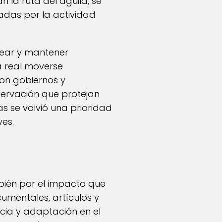
n la ruta del águila, se
das por la actividad
rear y mantener
a real moverse
con gobiernos y
ervación que protejan
as se volvió una prioridad
es.
ambién por el impacto que
cumentales, artículos y
encia y adaptación en el