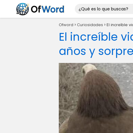
Ofword
Curiosidades
El increíble 
El increíble 
años y sorpre