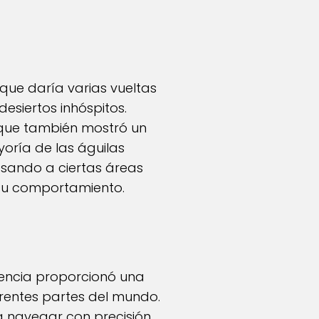
 que daría varias vueltas
esiertos inhóspitos.
o que también mostró un
oría de las águilas
resando a ciertas áreas
 su comportamiento.
ciencia proporcionó una
rentes partes del mundo.
a navegar con precisión