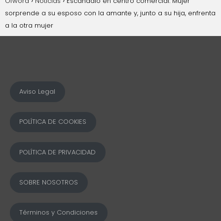
Ofword
Noticias
Escándalo en centro comercial: Mujer
sorprende a su esposo con la amante y, junto a su hija, enfrenta
a la otra mujer
Aviso Legal
POLÍTICA DE COOKIES
POLÍTICA DE PRIVACIDAD
SOBRE NOSOTROS
Términos y Condiciones