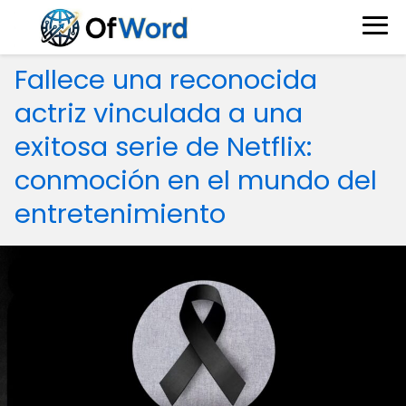
Fallece una reconocida
actriz vinculada a una
exitosa serie de Netflix:
conmoción en el mundo del
entretenimiento