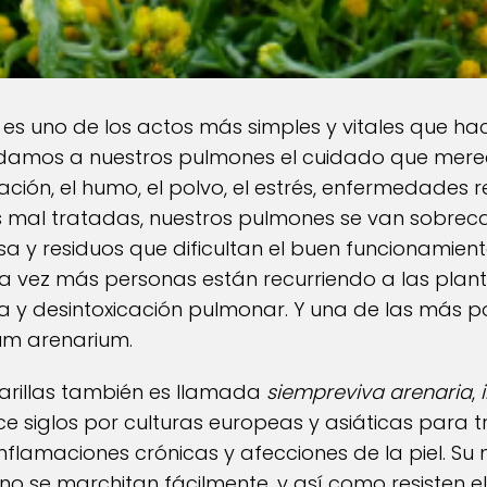
es uno de los actos más simples y vitales que ha
damos a nuestros pulmones el cuidado que merec
ción, el humo, el polvo, el estrés, enfermedades 
es mal tratadas, nuestros pulmones se van sobre
a y residuos que dificultan el buen funcionamient
ada vez más personas están recurriendo a las pla
za y desintoxicación pulmonar. Y una de las más
sum arenarium.
marillas también es llamada
siempreviva arenaria
,
e siglos por culturas europeas y asiáticas para 
 inflamaciones crónicas y afecciones de la piel. S
 no se marchitan fácilmente, y así como resisten 