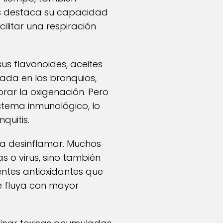
es destaca su capacidad
ilitar una respiración
us flavonoides, aceites
lada en los bronquios,
orar la oxigenación. Pero
stema inmunológico, lo
quitis.
ra desinflamar. Muchos
s o virus, sino también
entes antioxidantes que
re fluya con mayor