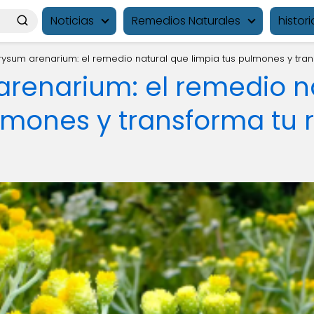
Noticias
Remedios Naturales
histori
rysum arenarium: el remedio natural que limpia tus pulmones y tran
arenarium: el remedio n
lmones y transforma tu 