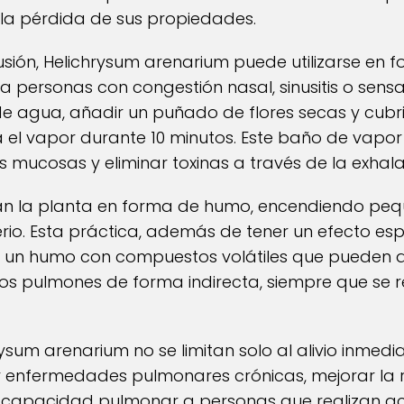
la pérdida de sus propiedades.
sión, Helichrysum arenarium puede utilizarse en 
a personas con congestión nasal, sinusitis o sen
o de agua, añadir un puñado de flores secas y cub
ra el vapor durante 10 minutos. Este baño de vapor
 mucosas y eliminar toxinas a través de la exhala
lizan la planta en forma de humo, encendiendo p
io. Esta práctica, además de tener un efecto espi
a un humo con compuestos volátiles que pueden a
los pulmones de forma indirecta, siempre que se r
rysum arenarium no se limitan solo al alivio inmed
 enfermedades pulmonares crónicas, mejorar la re
 capacidad pulmonar a personas que realizan acti