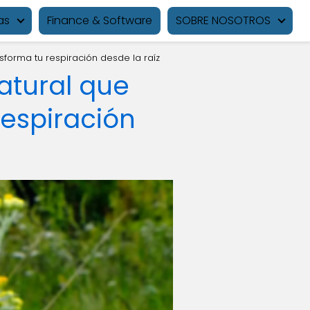
as
Finance & Software
SOBRE NOSOTROS
sforma tu respiración desde la raíz
atural que
respiración