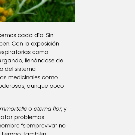
cemos cada día. Sin
en. Con la exposición
respiratorias como
cargando, llenándose de
o del sistema
ntas medicinales como
 poderosas, aunque poco
immortelle
o
eterna flor
, y
tratar problemas
u nombre “siempreviva” no
el tiempo, también