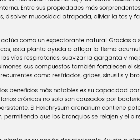
 interna. Entre sus propiedades más sorprendent
, disolver mucosidad atrapada, aliviar la tos y fac
 actúa como un expectorante natural. Gracias a s
licos, esta planta ayuda a aflojar la flema acumu
 las vías respiratorias, suavizar la garganta y mej
pulmones: sus compuestos también fortalecen el si
ecurrentes como resfriados, gripes, sinusitis y bron
e los beneficios más notables es su capacidad pa
torios crónicos no solo son causados por bacteria
persistente. El Helichrysum arenarium contiene pot
, permitiendo que los bronquios se relajen y el ai