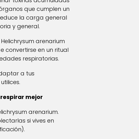
iminar toxinas acumuladas
os órganos que cumplen un
 reduce la carga general
oria y general.
 Helichrysum arenarium
 convertirse en un ritual
medades respiratorias.
daptar a tus
tilices.
respirar mejor
elichrysum arenarium.
ectarlas si vives en
icación).