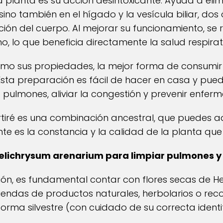
a planta es su acción desintoxicante. Ayuda a el
 sino también en el hígado y la vesícula biliar, d
ación del cuerpo. Al mejorar su funcionamiento, se
o, lo que beneficia directamente la salud respirat
mo sus propiedades, la mejor forma de consumir
Esta preparación es fácil de hacer en casa y puede
s pulmones, aliviar la congestión y prevenir enfer
tiré es una combinación ancestral, que puedes a
e es la constancia y la calidad de la planta que u
Helichrysum arenarium para limpiar pulmones y 
ión, es fundamental contar con flores secas de H
endas de productos naturales, herbolarios o recol
rma silvestre (con cuidado de su correcta identif