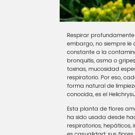
Respirar profundamente 
embargo, no siempre le 
constante a la contamina
bronquitis, asma o grip
toxinas, mucosidad espes
respiratorio. Por eso, c
forma natural de limpie
conocida, es el Helichry
Esta planta de flores a
ha sido usada desde hac
respiratorios, hepáticos,
es casualidad: sus flores