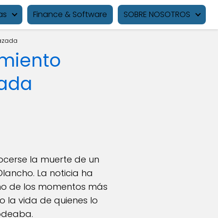
as
Finance & Software
SOBRE NOSOTROS
razada
amiento
zada
ocerse la muerte de un
ancho. La noticia ha
uno de los momentos más
o la vida de quienes lo
rodeaba.