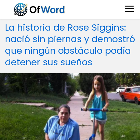
La historia de Rose Siggins:
nació sin piernas y demostró
que ningún obstáculo podía
detener sus sueños