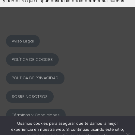
y demostró que ningún obstáculo podía detener sus sueños
Aviso Legal
POLÍTICA DE COOKIES
POLÍTICA DE PRIVACIDAD
SOBRE NOSOTROS
Términos y Condiciones
Usamos cookies para asegurar que te damos la mejor
experiencia en nuestra web. Si continúas usando este sitio,
© 2025 Ofword Todos los derechos reservados