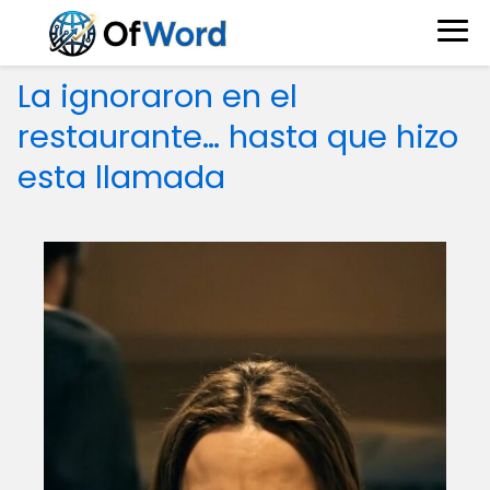
La ignoraron en el
restaurante… hasta que hizo
esta llamada