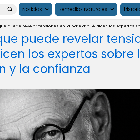
Noticias
Remedios Naturales
histori
ue puede revelar tensiones en la pareja: qué dicen los expertos s
que puede revelar tensi
icen los expertos sobre 
 y la confianza