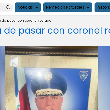
Noticias
Remedios Naturales
histori
 de pasar con coronel retirado
 de pasar con coronel r