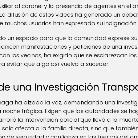
iliar al coronel y la presencia de agentes en el á
 difusión de estos videos ha generado un debate 
e muchos usuarios han expresado su indignación y 
ido un espacio para que la comunidad exprese su
nicen manifestaciones y peticiones de una invest
o con los vecinos, ha exigido que se esclarezcan l
evitar que algo así vuelva a suceder.
de una Investigación Transp
naga ha alzado la voz, demandando una investig
la noche trágica. Exigen que las autoridades se 
rolló la intervención policial que llevó a la muerte
o solo afecta a la familia directa, sino que tambi
n de seguridad y confianza en las fuerzas del or