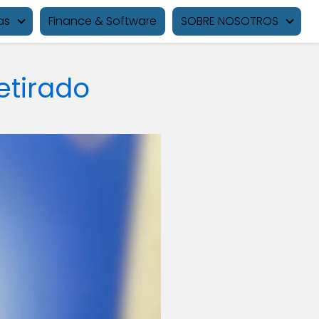
as
Finance & Software
SOBRE NOSOTROS
etirado