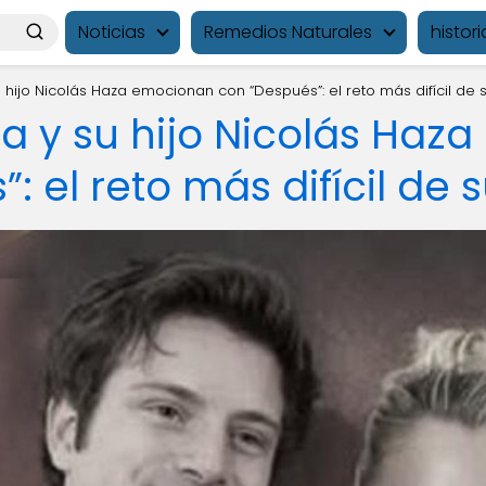
Noticias
Remedios Naturales
histori
u hijo Nicolás Haza emocionan con “Después”: el reto más difícil de 
ta y su hijo Nicolás Haz
: el reto más difícil de 