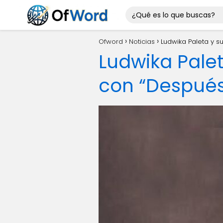
Ofword
Noticias
Ludwika Paleta y s
Ludwika Pale
con “Después”