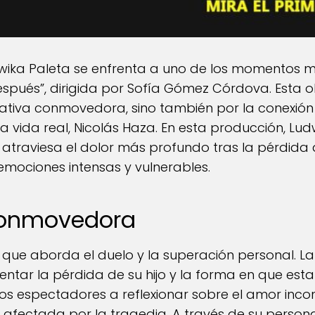
dwika Paleta se enfrenta a uno de los momentos 
Después”, dirigida por Sofía Gómez Córdova. Esta
rativa conmovedora, sino también por la conexión
a vida real, Nicolás Haza. En esta producción, Lud
raviesa el dolor más profundo tras la pérdida d
 emociones intensas y vulnerables.
 conmovedora
a que aborda el duelo y la superación personal. L
ntar la pérdida de su hijo y la forma en que est
a los espectadores a reflexionar sobre el amor in
 afectada por la tragedia. A través de su persona