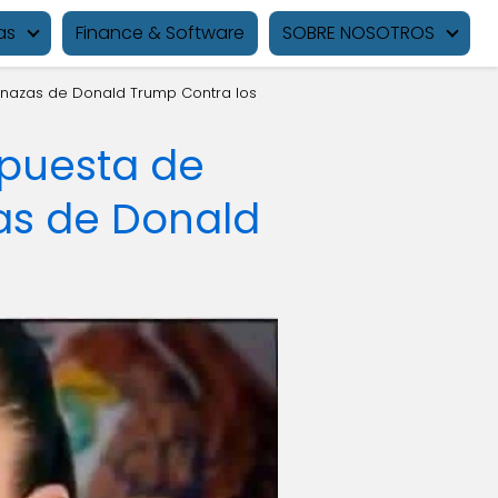
as
Finance & Software
SOBRE NOSOTROS
enazas de Donald Trump Contra los
spuesta de
as de Donald