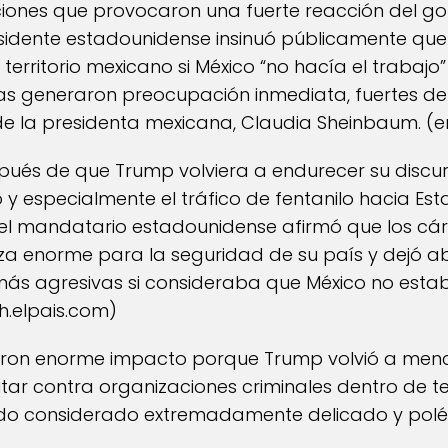
iones que provocaron una fuerte reacción del g
esidente estadounidense insinuó públicamente qu
 territorio mexicano si México “no hacía el trabajo”
as generaron preocupación inmediata, fuertes de
e la presidenta mexicana, Claudia Sheinbaum. (
e
pués de que Trump volviera a endurecer su discu
co y especialmente el tráfico de fentanilo hacia Es
 el mandatario estadounidense afirmó que los cá
 enorme para la seguridad de su país y dejó abi
ás agresivas si consideraba que México no est
sh.elpais.com
)
ron enorme impacto porque Trump volvió a menc
ilitar contra organizaciones criminales dentro de t
ido considerado extremadamente delicado y polém