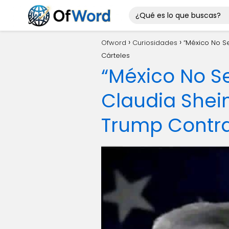
Ofword
Curiosidades
“México No S
Cárteles
“México No S
Claudia Shei
Trump Contra