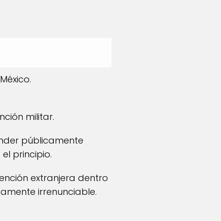
México.
ión militar.
onder públicamente
l principio.
ención extranjera dentro
tamente irrenunciable.