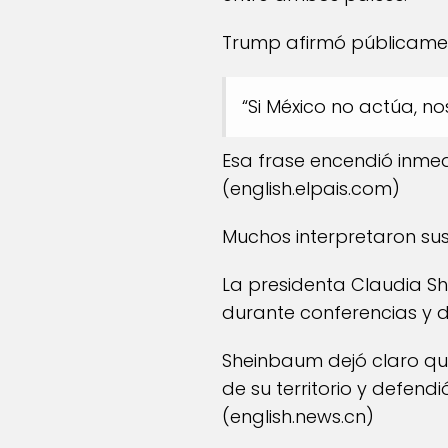
Trump afirmó públicame
“Si México no actúa, n
Esa frase encendió inmed
(
english.elpais.com
)
Muchos interpretaron su
La presidenta Claudia S
durante conferencias y de
Sheinbaum dejó claro que
de su territorio y defen
(
english.news.cn
)