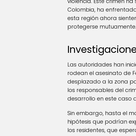
violencia. Este crimen h
Colombia, ha enfrentado r
esta región ahora sient
protegerse mutuamente
Investigacion
Las autoridades han inic
rodean el asesinato de F
desplazado a la zona par
los responsables del cri
desarrollo en este caso
Sin embargo, hasta el mo
hipótesis que podrían exp
los residentes, que espe