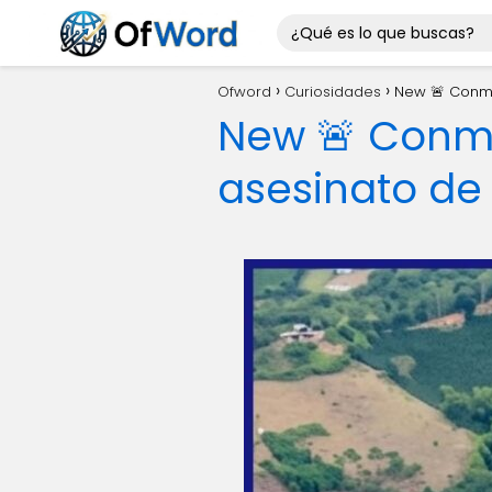
Ofword
Curiosidades
New 🚨 Conmo
New 🚨 Conmo
asesinato de 