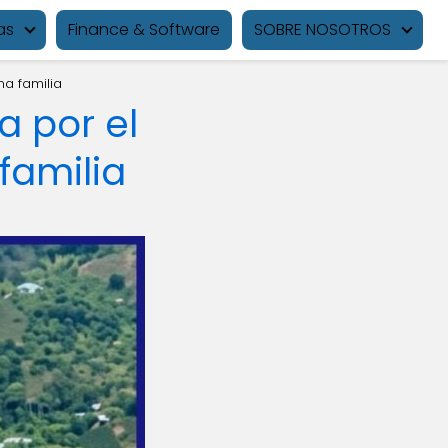
as
Finance & Software
SOBRE NOSOTROS
na familia
 por el
familia