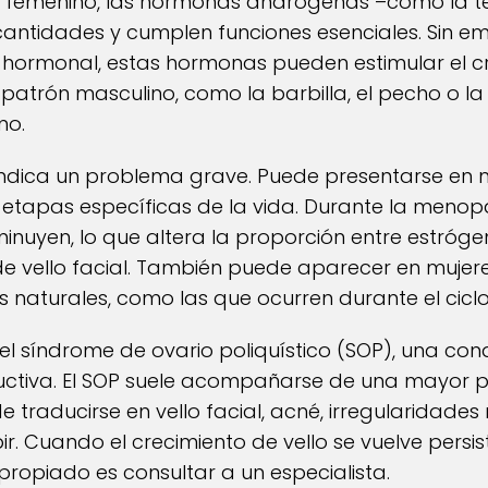
o femenino, las hormonas andrógenas –como la t
antidades y cumplen funciones esenciales. Sin 
 hormonal, estas hormonas pueden estimular el cr
atrón masculino, como la barbilla, el pecho o l
mo.
e indica un problema grave. Puede presentarse e
etapas específicas de la vida. Durante la menopa
minuyen, lo que altera la proporción entre estróg
de vello facial. También puede aparecer en mujer
 naturales, como las que ocurren durante el ciclo
el síndrome de ovario poliquístico (SOP), una co
ctiva. El SOP suele acompañarse de una mayor 
traducirse en vello facial, acné, irregularidades
ir. Cuando el crecimiento de vello se vuelve persi
propiado es consultar a un especialista.