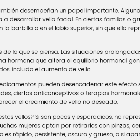
también desempeñan un papel importante. Alguna
a a desarrollar vello facial. En ciertas familias o 
n la barbilla o en el labio superior, sin que ello 
ás de lo que se piensa. Las situaciones prolongada
una hormona que altera el equilibrio hormonal ge
os, incluido el aumento de vello.
medicamentos pueden desencadenar este efecto s
ides, ciertos anticonceptivos o terapias hormonal
orecer el crecimiento de vello no deseado.
stos vellos? Si son pocos y esporádicos, no repr
has mujeres optan por retirarlos con pinzas, cera
to es rápido, persistente, oscuro y grueso, o si