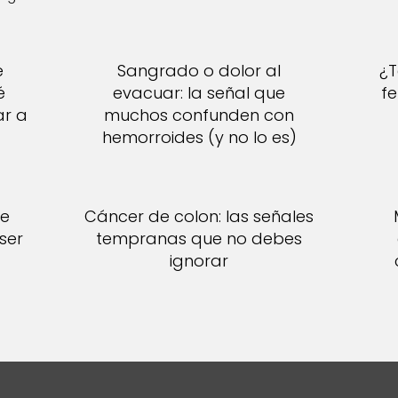
e
Sangrado o dolor al
¿T
é
evacuar: la señal que
f
ar a
muchos confunden con
hemorroides (y no lo es)
de
Cáncer de colon: las señales
 ser
tempranas que no debes
ignorar