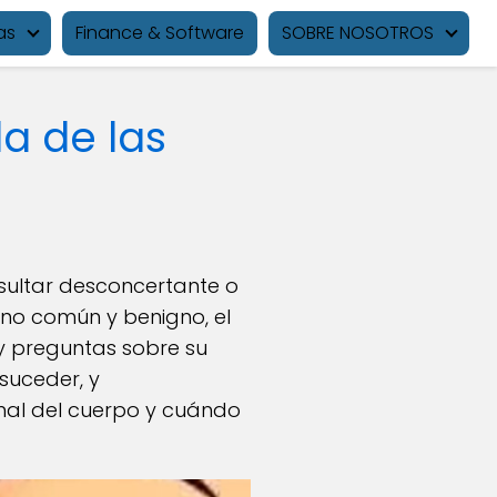
as
Finance & Software
SOBRE NOSOTROS
la de las
esultar desconcertante o
eno común y benigno, el
 y preguntas sobre su
 suceder, y
al del cuerpo y cuándo