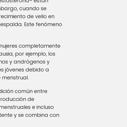
estosterona– están
embargo, cuando se
ecimiento de vello en
a espalda. Este fenómeno
n mujeres completamente
usia, por ejemplo, los
enos y andrógenos y
es jóvenes debido a
 menstrual.
ndición común entre
producción de
 menstruales e incluso
stente y se combina con