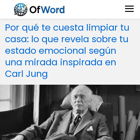
Por qué te cuesta limpiar tu
casa: lo que revela sobre tu
estado emocional según
una mirada inspirada en
Carl Jung