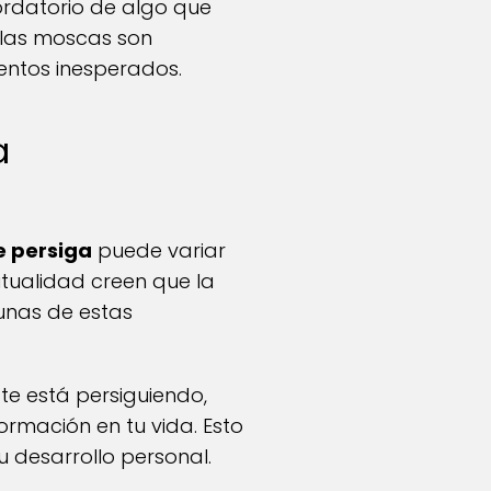
ordatorio de algo que
e las moscas son
ntos inesperados.
a
e persiga
puede variar
itualidad creen que la
unas de estas
te está persiguiendo,
rmación en tu vida. Esto
u desarrollo personal.