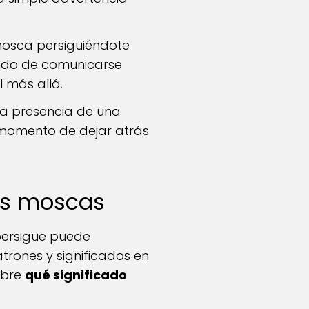
mosca persiguiéndote
ando de comunicarse
 más allá.
la presencia de una
 momento de dejar atrás
las moscas
persigue puede
rones y significados en
obre
qué significado