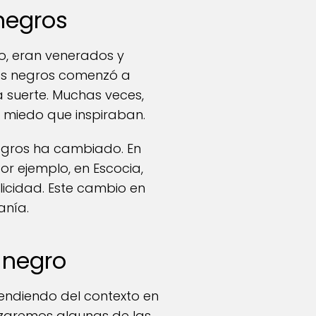
 negros
o, eran venerados y
tos negros comenzó a
a suerte. Muchas veces,
l miedo que inspiraban.
negros ha cambiado. En
or ejemplo, en Escocia,
licidad. Este cambio en
anía.
 negro
endiendo del contexto en
izaremos algunas de las