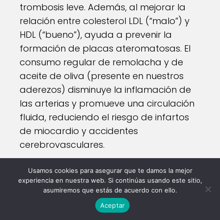
trombosis leve. Además, al mejorar la
relación entre colesterol LDL (“malo”) y
HDL (“bueno”), ayuda a prevenir la
formación de placas ateromatosas. El
consumo regular de remolacha y de
aceite de oliva (presente en nuestros
aderezos) disminuye la inflamación de
las arterias y promueve una circulación
fluida, reduciendo el riesgo de infartos
de miocardio y accidentes
cerebrovasculares.
Hidratación y equilibrio electrolítico
:
Usamos cookies para asegurar que te damos la mejor
Con un 87 % de agua en su composición,
experiencia en nuestra web. Si continúas usando este sitio,
asumiremos que estás de acuerdo con ello.
las remolachas favorecen la
Aceptar
hidratación celular. Su contenido de