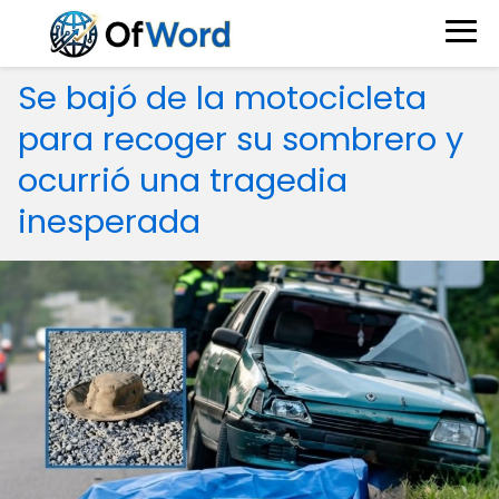
Se bajó de la motocicleta
para recoger su sombrero y
ocurrió una tragedia
inesperada