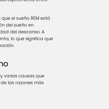
s que el sueño REM está
ión del sueño en
idad del descanso. A
ta, lo que significa que
bación.
no
hay varias causas que
 de las razones más