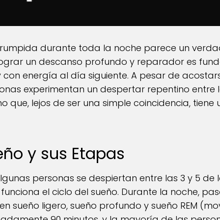
rrumpida durante toda la noche parece un verda
lograr un descanso profundo y reparador es fu
con energía al día siguiente. A pesar de acostar
s experimentan un despertar repentino entre las 
ue, lejos de ser una simple coincidencia, tiene
ueño y sus Etapas
lgunas personas se despiertan entre las 3 y 5 de
unciona el ciclo del sueño. Durante la noche, pa
 en sueño ligero, sueño profundo y sueño REM (mov
adamente 90 minutos, y la mayoría de las perso