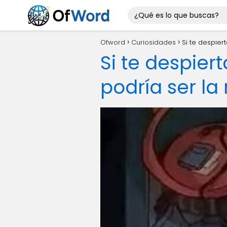
Ofword
Curiosidades
Si te despier
Si te despier
podría ser la