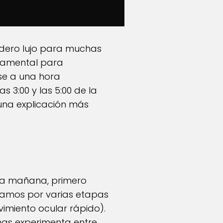
dero lujo para muchas
ndamental para
se a una hora
3:00 y las 5:00 de la
 una explicación más
 la mañana, primero
samos por varias etapas
imiento ocular rápido).
nas experimenta entre