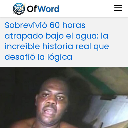
Sobrevivió 60 horas
atrapado bajo el agua: la
increíble historia real que
desafió la lógica