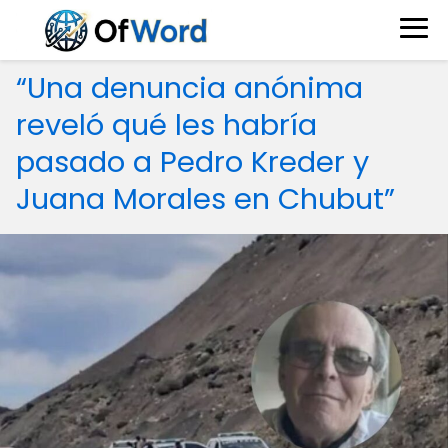
“Una denuncia anónima
reveló qué les habría
pasado a Pedro Kreder y
Juana Morales en Chubut”