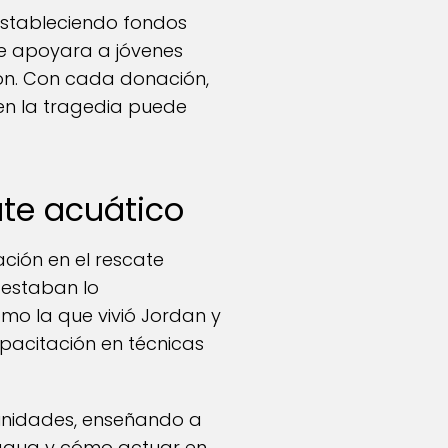
estableciendo fondos
ue apoyara a jóvenes
ón. Con cada donación,
en la tragedia puede
ate acuático
ción en el rescate
 estaban lo
mo la que vivió Jordan y
apacitación en técnicas
unidades, enseñando a
l agua y cómo actuar en