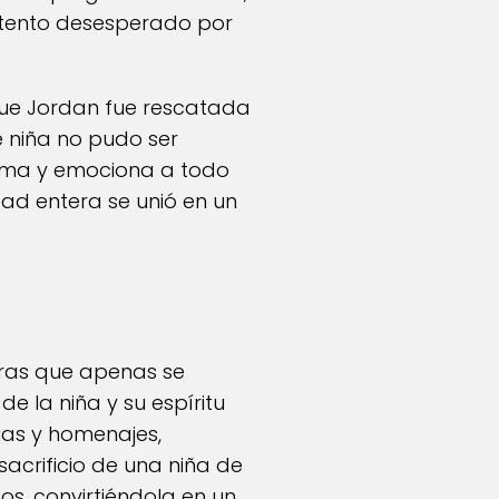
intento desesperado por
ue Jordan fue rescatada
te niña no pudo ser
prima y emociona a todo
ad entera se unió en un
ras que apenas se
e la niña y su espíritu
ias y homenajes,
sacrificio de una niña de
s, convirtiéndola en un