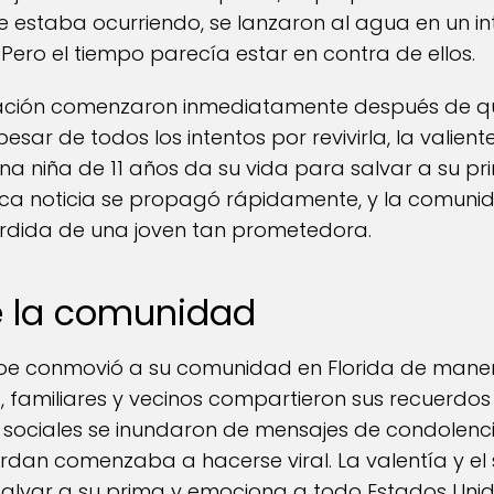
e estaba ocurriendo, se lanzaron al agua en un 
Pero el tiempo parecía estar en contra de ellos.
mación comenzaron inmediatamente después de q
esar de todos los intentos por revivirla, la valien
e una niña de 11 años da su vida para salvar a su 
ica noticia se propagó rápidamente, y la comunid
érdida de una joven tan prometedora.
e la comunidad
Roe conmovió a su comunidad en Florida de mane
 familiares y vecinos compartieron sus recuerdos d
 sociales se inundaron de mensajes de condolenc
ordan comenzaba a hacerse viral. La valentía y el 
salvar a su prima y emociona a todo Estados Unido