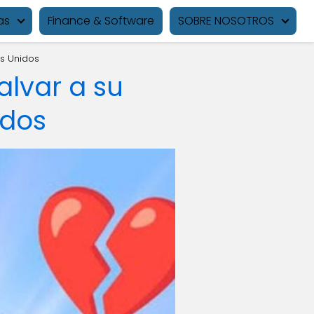
as
Finance & Software
SOBRE NOSOTROS
os Unidos
alvar a su
idos