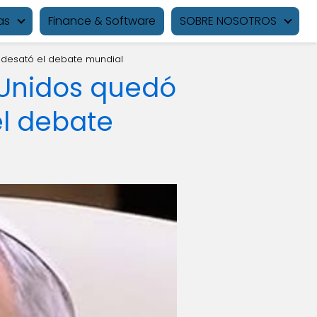
as
Finance & Software
SOBRE NOSOTROS
 desató el debate mundial
 Unidos quedó
el debate