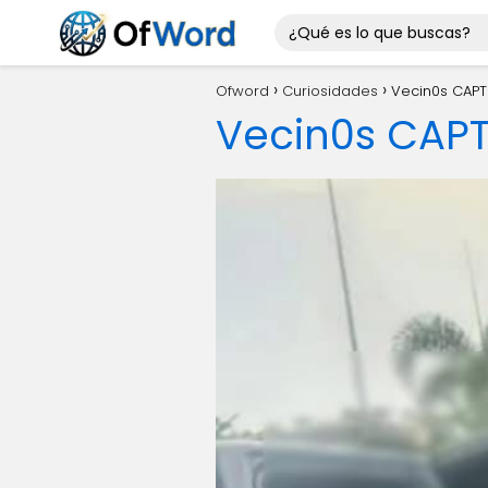
Ofword
Curiosidades
Vecin0s CAP
Vecin0s CAP