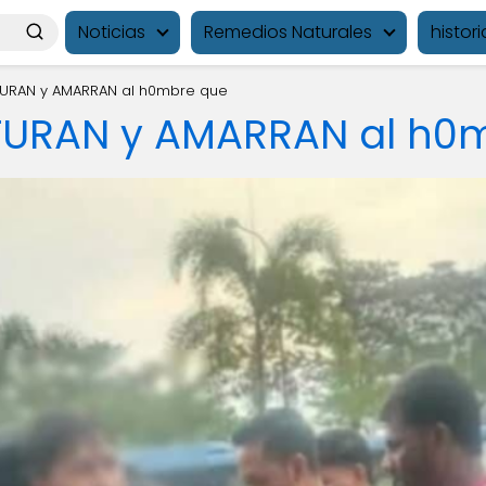
Noticias
Remedios Naturales
histori
TURAN y AMARRAN al h0mbre que
TURAN y AMARRAN al h0