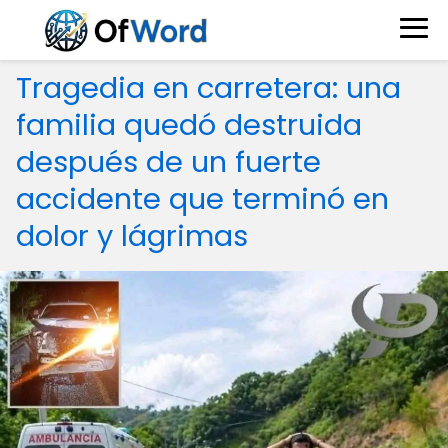
Tragedia en carretera: una
familia quedó destruida
después de un fuerte
accidente que terminó en
dolor y lágrimas