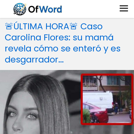
🚨ÚLTIMA HORA🚨 Caso
Carolina Flores: su mamá
revela cómo se enteró y es
desgarrador...