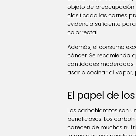
objeto de preocupación e
clasificado las carnes p
evidencia suficiente par
colorrectal.
Además, el consumo exce
cáncer. Se recomienda qu
cantidades moderadas. 
asar o cocinar al vapor,
El papel de lo
Los carbohidratos son u
beneficiosos. Los carboh
carecen de muchos nutrie
lo que a su vez puede cont