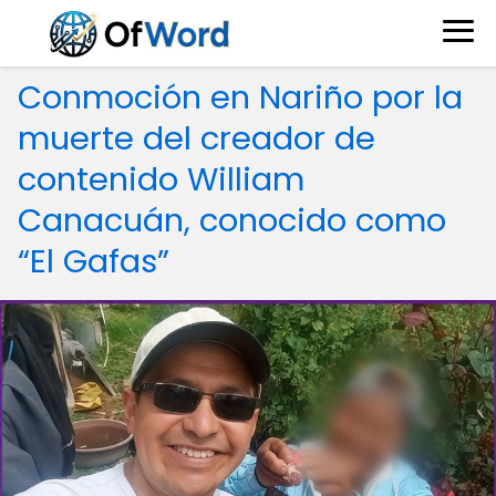
Conmoción en Nariño por la
muerte del creador de
contenido William
Canacuán, conocido como
“El Gafas”