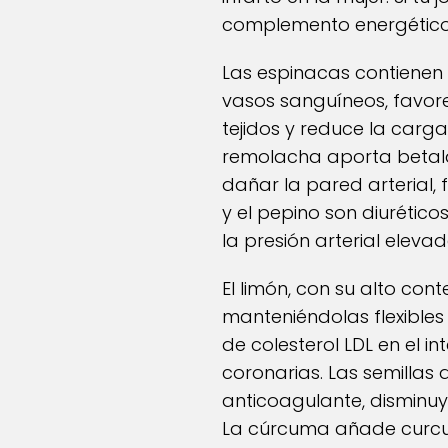
complemento energético 
Las espinacas contienen ni
vasos sanguíneos, favore
tejidos y reduce la carga
remolacha aporta betalai
dañar la pared arterial, 
y el pepino son diurético
la presión arterial eleva
El limón, con su alto con
manteniéndolas flexibles
de colesterol LDL en el i
coronarias. Las semillas 
anticoagulante, disminuy
La cúrcuma añade curcum