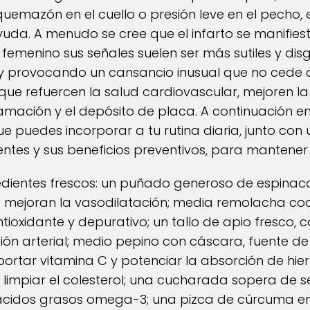
quemazón en el cuello o presión leve en el pecho, 
uda. A menudo se cree que el infarto se manifies
o femenino sus señales suelen ser más sutiles y di
al y provocando un cansancio inusual que no cede 
que refuercen la salud cardiovascular, mejoren la 
nflamación y el depósito de placa. A continuación 
e puedes incorporar a tu rutina diaria, junto con 
ntes y sus beneficios preventivos, para mantener t
redientes frescos: un puñado generoso de espinac
ue mejoran la vasodilatación; media remolacha c
ioxidante y depurativo; un tallo de apio fresco, c
ión arterial; medio pepino con cáscara, fuente de
portar vitamina C y potenciar la absorción de hi
impiar el colesterol; una cucharada sopera de sem
n ácidos grasos omega-3; una pizca de cúrcuma en