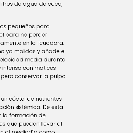
ilitros de agua de coco,
ozos pequeños para
piel para no perder
tamente en la licuadora.
ino ya molidas y añade el
velocidad media durante
 intenso con matices
, pero conservar la pulpa
n cóctel de nutrientes
ación sistémica. De esta
r la formación de
osos que pueden llevar al
ción al mediodía como