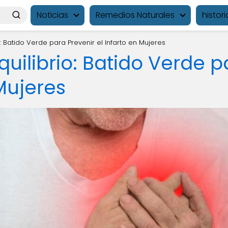
Noticias
Remedios Naturales
histori
: Batido Verde para Prevenir el Infarto en Mujeres
uilibrio: Batido Verde p
 Mujeres