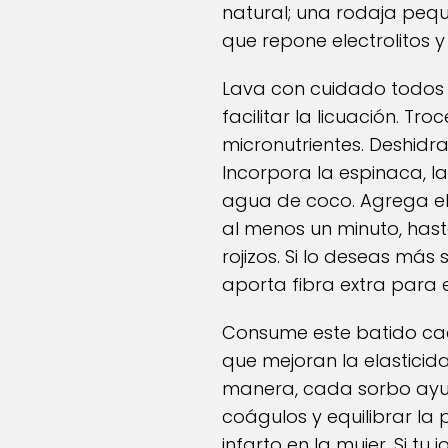
natural; una rodaja peque
que repone electrolitos 
Lava con cuidado todos 
facilitar la licuación. T
micronutrientes. Deshidr
Incorpora la espinaca, l
agua de coco. Agrega el
al menos un minuto, has
rojizos. Si lo deseas má
aporta fibra extra para 
Consume este batido cad
que mejoran la elasticida
manera, cada sorbo ayuda
coágulos y equilibrar la p
infarto en la mujer. Si 