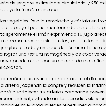
ña de jengibre, estimulante circulatorio; y 250 mil
y apoya la función cardiaca.
los vegetales. Pela la remolacha y córtala en tr
rocea el apio y el pepino, manteniendo parte de la 
ata ligeramente el limón exprimiendo su jugo direc
a manzana troceada sin semillas, las semillas de l
 jengibre pelado y un poco de cúrcuma. Licúa a 
ta lograr una textura homogénea y de color verde
s suave, puedes colar con un colador de malla fina
el corazón.
a mañana, en ayunas, para arrancar el día con u
d arterial, oxigenan la sangre y reducen la inflam
rá a fortalecer tus arterias coronarias, preveni
resión arterial, evitando así los episodios silenci
tu jornada es muy larga, puedes repetir media por