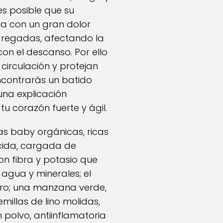
es posible que su
ta con un gran dolor
sgregadas, afectando la
con el descanso. Por ello
circulación y protejan
encontrarás un batido
una explicación
u corazón fuerte y ágil.
as baby orgánicas, ricas
ocida, cargada de
on fibra y potasio que
 agua y minerales; el
erro; una manzana verde,
illas de lino molidas,
 polvo, antiinflamatoria