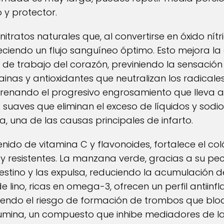
y protector.
tratos naturales que, al convertirse en óxido nítric
ciendo un flujo sanguíneo óptimo. Esto mejora la
 de trabajo del corazón, previniendo la sensación 
nas y antioxidantes que neutralizan los radicales
frenando el progresivo engrosamiento que lleva a l
s suaves que eliminan el exceso de líquidos y sod
da, una de las causas principales de infarto.
tenido de vitamina C y flavonoides, fortalece el co
 y resistentes. La manzana verde, gracias a su pec
ntestino y las expulsa, reduciendo la acumulación d
de lino, ricas en omega-3, ofrecen un perfil antiinf
endo el riesgo de formación de trombos que bloq
ina, un compuesto que inhibe mediadores de la i