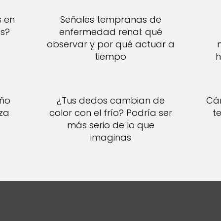
s en
Señales tempranas de
es?
enfermedad renal: qué
observar y por qué actuar a
tiempo
h
año
¿Tus dedos cambian de
Cán
za
color con el frío? Podría ser
t
más serio de lo que
imaginas