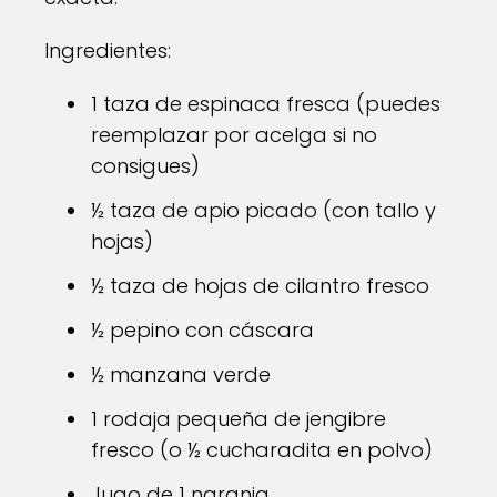
Ingredientes:
1 taza de espinaca fresca (puedes
reemplazar por acelga si no
consigues)
½ taza de apio picado (con tallo y
hojas)
½ taza de hojas de cilantro fresco
½ pepino con cáscara
½ manzana verde
1 rodaja pequeña de jengibre
fresco (o ½ cucharadita en polvo)
Jugo de 1 naranja