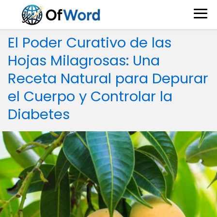
El Poder Curativo de las
Hojas Milagrosas: Una
Receta Natural para Depurar
el Cuerpo y Controlar la
Diabetes