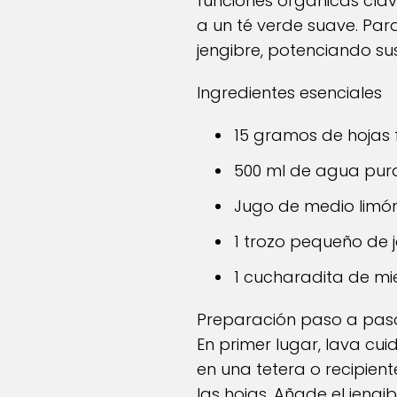
funciones orgánicas cla
a un té verde suave. Par
jengibre, potenciando sus
Ingredientes esenciales
15 gramos de hojas
500 ml de agua pura
Jugo de medio limón
1 trozo pequeño de j
1 cucharadita de mie
Preparación paso a pas
En primer lugar, lava cu
en una tetera o recipient
las hojas. Añade el jeng