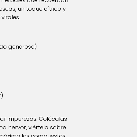
s herbales que recuerdan
scas, un toque cítrico y
virales.
ado generoso)
r)
nar impurezas. Colócalas
pa hervor, viértela sobre
al máximo los compuestos