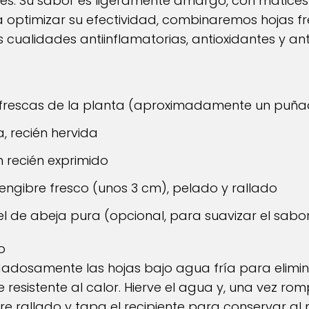
ves. Su sabor es ligeramente amargo, con matice
a optimizar su efectividad, combinaremos hojas fre
 cualidades antiinflamatorias, antioxidantes y anti
 frescas de la planta (aproximadamente un puñ
, recién hervida
 recién exprimido
engibre fresco (unos 3 cm), pelado y rallado
l de abeja pura (opcional, para suavizar el sabo
o
idadosamente las hojas bajo agua fría para elimi
e resistente al calor. Hierve el agua y, una vez rom
ibre rallado y tapa el recipiente para conservar 