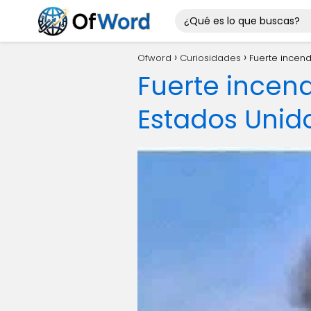
Ofword
Curiosidades
Fuerte incen
Fuerte incen
Estados Unid