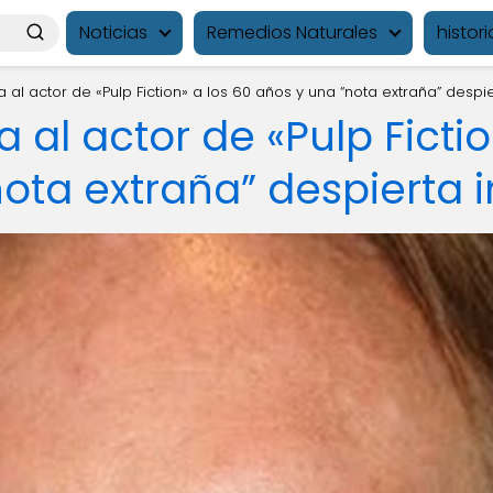
Noticias
Remedios Naturales
histori
da al actor de «Pulp Fiction» a los 60 años y una “nota extraña” despi
a al actor de «Pulp Ficti
ota extraña” despierta 