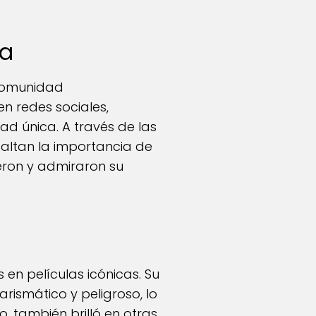
ca
 comunidad
n redes sociales,
ad única. A través de las
altan la importancia de
ieron y admiraron su
en películas icónicas. Su
rismático y peligroso, lo
, también brilló en otras