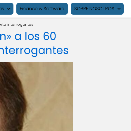
as
Finance & Software
SOBRE NOSOTROS
erta interrogantes
on» a los 60
interrogantes