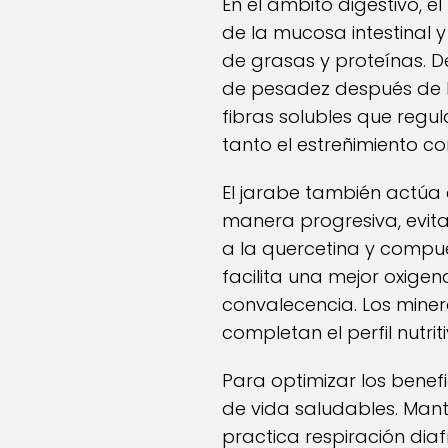
En el ámbito digestivo, e
de la mucosa intestinal 
de grasas y proteínas. D
de pesadez después de l
fibras solubles que regul
tanto el estreñimiento c
El jarabe también actúa 
manera progresiva, evit
a la quercetina y compue
facilita una mejor oxige
convalecencia. Los minera
completan el perfil nutr
Para optimizar los benef
de vida saludables. Man
practica respiración dia