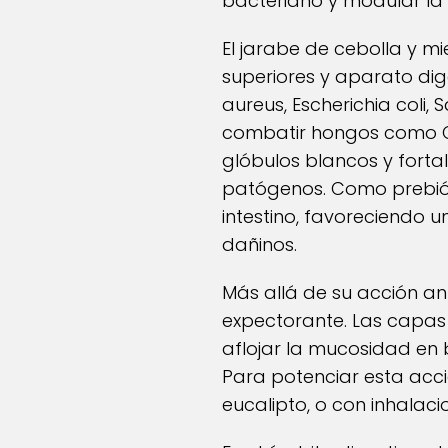
bacteriano y modular la 
El jarabe de cebolla y m
superiores y aparato dige
aureus, Escherichia coli
combatir hongos como Ca
glóbulos blancos y forta
patógenos. Como prebióti
intestino, favoreciendo
dañinos.
Más allá de su acción an
expectorante. Las capas 
aflojar la mucosidad en b
Para potenciar esta acci
eucalipto, o con inhalac