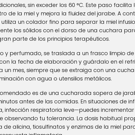
ionales, sin exceder los 60 °C. Este paso facilita 
 de la miel y mejora la fluidez del jarabe. A cont
tiliza un colador fino para separar la miel infusi
mente los sólidos con el dorso de una cuchara pa
ran parte de los principios terapéuticos.
so y perfumado, se traslada a un frasco limpio de
con la fecha de elaboración y guárdalo en el refr
a un mes, siempre que se extraiga con una cucha
aminación con agua o utensilios metálicos.
omendado es de una cucharada sopera de jarabe 
minutos antes de las comidas. En situaciones de 
a, infección respiratoria leve—puedes incrementar
re observando tu tolerancia. La dosis habitual pr
 alicina, tiosulfinatos y enzimas de la miel para 