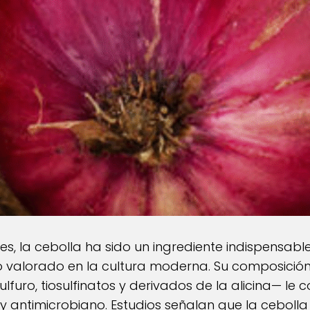
, la cebolla ha sido un ingrediente indispensable 
o valorado en la cultura moderna. Su composició
ulfuro, tiosulfinatos y derivados de la alicina— le 
y antimicrobiano. Estudios señalan que la cebolla 