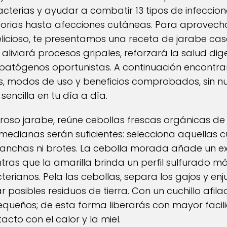
acterias y ayudar a combatir 13 tipos de infeccio
torias hasta afecciones cutáneas. Para aprovech
licioso, te presentamos una receta de jarabe cas
aliviará procesos gripales, reforzará la salud dige
 patógenos oportunistas. A continuación encontrar
es, modos de uso y beneficios comprobados, sin 
sencilla en tu día a día.
oso jarabe, reúne cebollas frescas orgánicas de 
 medianas serán suficientes: selecciona aquellas
nchas ni brotes. La cebolla morada añade un ex
tras que la amarilla brinda un perfil sulfurado má
erianos. Pela las cebollas, separa los gajos y e
r posibles residuos de tierra. Con un cuchillo afi
pequeños; de esta forma liberarás con mayor faci
tacto con el calor y la miel.