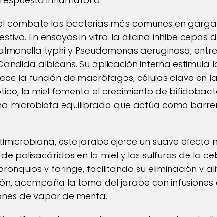
respuesta inflamatoria.
iel combate las bacterias más comunes en gargant
stivo. En ensayos in vitro, la alicina inhibe cepa
, Salmonella typhi y Pseudomonas aeruginosa, ent
ndida albicans. Su aplicación interna estimula 
lece la función de macrófagos, células clave en la
co, la miel fomenta el crecimiento de bifidobacte
 una microbiota equilibrada que actúa como barre
timicrobiana, este jarabe ejerce un suave efecto m
de polisacáridos en la miel y los sulfuros de la 
ronquios y faringe, facilitando su eliminación y ali
ón, acompaña la toma del jarabe con infusiones c
iones de vapor de menta.