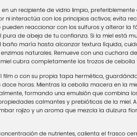
en un recipiente de vidrio limpio, preferiblemente
r ni interactúa con los principios activos; evita re
ro pueden reaccionar con los sulfuros y alterar la f
iel pura de abeja de tu confianza. Si la miel está m
 baño maría hasta alcanzar textura líquida, cui
 enzimas naturales. Remueve con una cuchara de 
miel cubra completamente los trozos de cebolla 
 film o con su propia tapa hermética, guardándol
oce horas. Mientras la cebolla macera en la miel, 
cialmente, formando una emulsión que combina los
propiedades calmantes y prebióticas de la miel. Al
mbar rojizo y un aroma que mezcla la dulzura flo
oncentración de nutrientes, calienta el frasco c