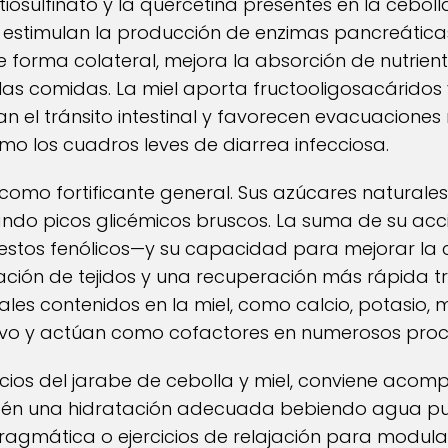
l tiosulfinato y la quercetina presentes en la cebo
y estimulan la producción de enzimas pancreática
e forma colateral, mejora la absorción de nutrien
as comidas. La miel aporta fructooligosacáridos 
an el tránsito intestinal y favorecen evacuaciones 
omo los cuadros leves de diarrea infecciosa.
como fortificante general. Sus azúcares naturale
ando picos glicémicos bruscos. La suma de su acc
stos fenólicos—y su capacidad para mejorar la ci
nación de tejidos y una recuperación más rápida t
les contenidos en la miel, como calcio, potasio, 
itivo y actúan como cofactores en numerosos pro
icios del jarabe de cebolla y miel, conviene acom
tén una hidratación adecuada bebiendo agua pur
fragmática o ejercicios de relajación para modular