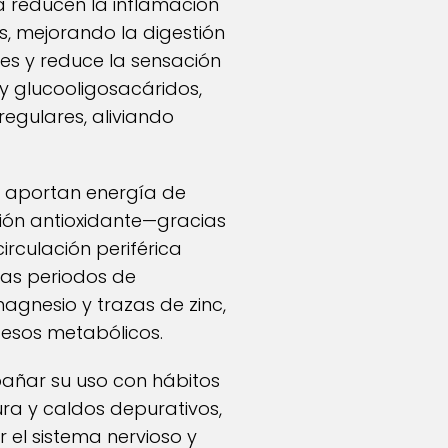
lla reducen la inflamación
s, mejorando la digestión
tes y reduce la sensación
y glucooligosacáridos,
regulares, aliviando
s aportan energía de
ión antioxidante—gracias
rculación periférica
ras periodos de
magnesio y trazas de zinc,
cesos metabólicos.
pañar su uso con hábitos
a y caldos depurativos,
 el sistema nervioso y